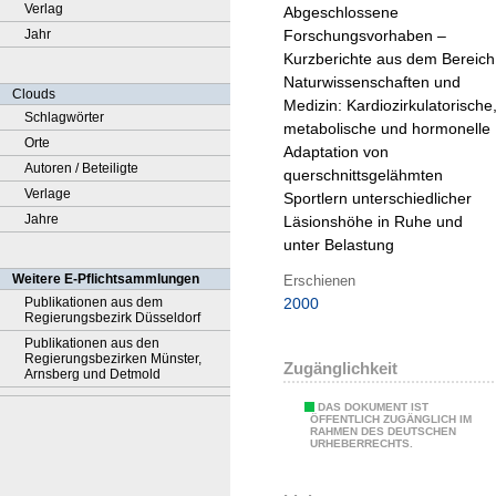
Verlag
Abgeschlossene
Jahr
Forschungsvorhaben –
Kurzberichte aus dem Bereich
Naturwissenschaften und
Clouds
Medizin:
Kardiozirkulatorische
Schlagwörter
metabolische und hormonelle
Orte
Adaptation von
Autoren / Beteiligte
querschnittsgelähmten
Verlage
Sportlern unterschiedlicher
Jahre
Läsionshöhe in Ruhe und
unter Belastung
Weitere E-Pflichtsammlungen
Erschienen
Publikationen aus dem
2000
Regierungsbezirk Düsseldorf
Publikationen aus den
Regierungsbezirken Münster,
Zugänglichkeit
Arnsberg und Detmold
DAS DOKUMENT IST
ÖFFENTLICH ZUGÄNGLICH IM
RAHMEN DES DEUTSCHEN
URHEBERRECHTS.