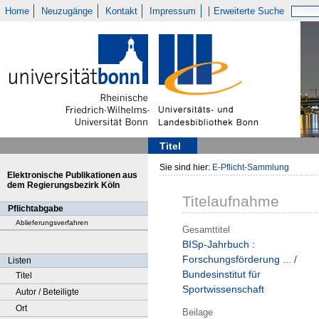
Home
Neuzugänge
Kontakt
Impressum
Erweiterte Suche
Titel
Sie sind hier:
E-Pflicht-Sammlung
Elektronische Publikationen aus
dem Regierungsbezirk Köln
Titelaufnahme
Pflichtabgabe
Ablieferungsverfahren
Gesamttitel
BISp-Jahrbuch :
Forschungsförderung ... /
Listen
Bundesinstitut für
Titel
Sportwissenschaft
Autor / Beteiligte
Ort
Beilage