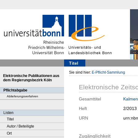
Titel
Sie sind hier:
E-Pflicht-Sammlung
Elektronische Publikationen aus
dem Regierungsbezirk Köln
Elektronische Zeitsc
Pflichtabgabe
Ablieferungsverfahren
Gesamttitel
Kalmenz
Heft
2/2013
Listen
URN
urn:nb
Titel
Autor / Beteiligte
Ort
Zugänglichkeit