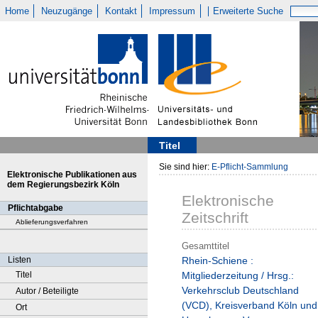
Home
Neuzugänge
Kontakt
Impressum
Erweiterte Suche
Titel
Sie sind hier:
E-Pflicht-Sammlung
Elektronische Publikationen aus
dem Regierungsbezirk Köln
Elektronische
Pflichtabgabe
Zeitschrift
Ablieferungsverfahren
Gesamttitel
Listen
Rhein-Schiene :
Titel
Mitgliederzeitung / Hrsg.:
Verkehrsclub Deutschland
Autor / Beteiligte
(VCD), Kreisverband Köln und
Ort