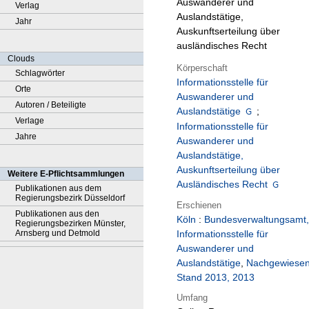
Auswanderer und
Verlag
Auslandstätige,
Jahr
Auskunftserteilung über
ausländisches Recht
Clouds
Körperschaft
Schlagwörter
Informationsstelle für
Orte
Auswanderer und
Autoren / Beteiligte
Auslandstätige
;
Verlage
Informationsstelle für
Jahre
Auswanderer und
Auslandstätige,
Auskunftserteilung über
Weitere E-Pflichtsammlungen
Ausländisches Recht
Publikationen aus dem
Regierungsbezirk Düsseldorf
Erschienen
Publikationen aus den
Köln
:
Bundesverwaltungsamt,
Regierungsbezirken Münster,
Arnsberg und Detmold
Informationsstelle für
Auswanderer und
Auslandstätige
,
Nachgewiese
Stand 2013, 2013
Umfang