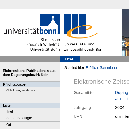
Titel
Sie sind hier:
E-Pflicht-Sammlung
Elektronische Publikationen aus
dem Regierungsbezirk Köln
Elektronische Zeitsc
Pflichtabgabe
Ablieferungsverfahren
Gesamttitel
Doping-
am ... in
Listen
Jahrgang
2004
Titel
URN
urn:nb
Autor / Beteiligte
Ort