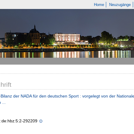
Home
Neuzugänge
hrift
Bilanz der NADA für den deutschen Sport : vorgelegt von der National
 ...
n:de:hbz:5:2-292209