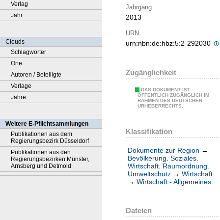
Verlag
Jahrgang
Jahr
2013
URN
Clouds
urn:nbn:de:hbz:5:2-292030
Schlagwörter
Orte
Zugänglichkeit
Autoren / Beteiligte
Verlage
DAS DOKUMENT IST
ÖFFENTLICH ZUGÄNGLICH IM
Jahre
RAHMEN DES DEUTSCHEN
URHEBERRECHTS.
Weitere E-Pflichtsammlungen
Klassifikation
Publikationen aus dem
Regierungsbezirk Düsseldorf
Dokumente zur Region
→
Publikationen aus den
Bevölkerung. Soziales.
Regierungsbezirken Münster,
Wirtschaft. Raumordnung.
Arnsberg und Detmold
Umweltschutz
→
Wirtschaft
→
Wirtschaft - Allgemeines
Dateien