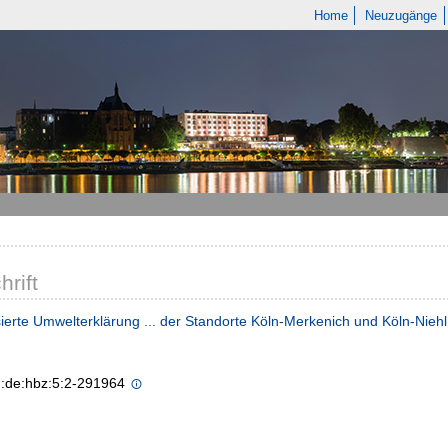
Home
Neuzugänge
hrift
sierte Umwelterklärung ... der Standorte Köln-Merkenich und Köln-Nieh
n:de:hbz:5:2-291964