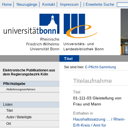
Home
Neuzugänge
Kontakt
Impressum
Erweiterte Suche
Titel
Sie sind hier:
E-Pflicht-Sammlung
Elektronische Publikationen aus
dem Regierungsbezirk Köln
Titelaufnahme
Pflichtabgabe
Ablieferungsverfahren
Titel
01-111-03 Gleistellung von
Frau und Mann
Listen
Titel
Enthalten in
Autor / Beteiligte
Haushaltssatzung ... / Rhein-
Ort
Erft-Kreis / Amt für