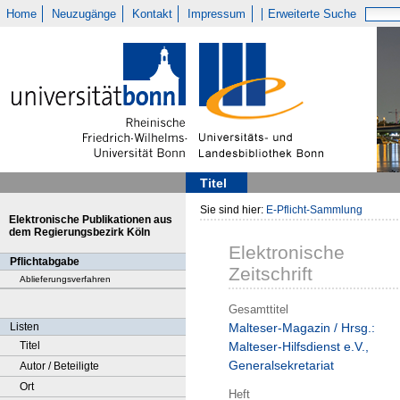
Home
Neuzugänge
Kontakt
Impressum
Erweiterte Suche
Titel
Sie sind hier:
E-Pflicht-Sammlung
Elektronische Publikationen aus
dem Regierungsbezirk Köln
Elektronische
Pflichtabgabe
Zeitschrift
Ablieferungsverfahren
Gesamttitel
Listen
Malteser-Magazin / Hrsg.:
Titel
Malteser-Hilfsdienst e.V.,
Generalsekretariat
Autor / Beteiligte
Ort
Heft