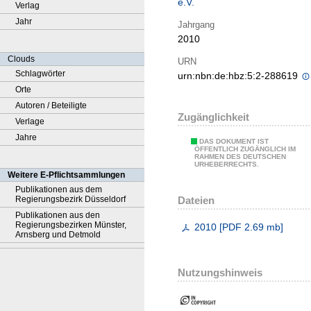
e.V.
Verlag
Jahr
Jahrgang
2010
Clouds
URN
Schlagwörter
urn:nbn:de:hbz:5:2-288619
Orte
Autoren / Beteiligte
Zugänglichkeit
Verlage
Jahre
DAS DOKUMENT IST
ÖFFENTLICH ZUGÄNGLICH IM
RAHMEN DES DEUTSCHEN
URHEBERRECHTS.
Weitere E-Pflichtsammlungen
Publikationen aus dem
Dateien
Regierungsbezirk Düsseldorf
Publikationen aus den
Regierungsbezirken Münster,
2010
[
PDF
2.69 mb
]
Arnsberg und Detmold
Nutzungshinweis