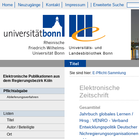
Home
Neuzugänge
Kontakt
Impressum
Erweiterte Suche
Titel
Sie sind hier:
E-Pflicht-Sammlung
Elektronische Publikationen aus
dem Regierungsbezirk Köln
Elektronische
Pflichtabgabe
Zeitschrift
Ablieferungsverfahren
Gesamttitel
Listen
Jahrbuch globales Lernen /
Titel
Hrsg.: VENRO - Verband
Entwicklungspolitik Deutscher
Autor / Beteiligte
Nichregierungsorganisationen
Ort