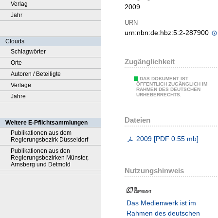
Verlag
2009
Jahr
URN
urn:nbn:de:hbz:5:2-287900
Clouds
Schlagwörter
Zugänglichkeit
Orte
Autoren / Beteiligte
DAS DOKUMENT IST
ÖFFENTLICH ZUGÄNGLICH IM
Verlage
RAHMEN DES DEUTSCHEN
URHEBERRECHTS.
Jahre
Dateien
Weitere E-Pflichtsammlungen
Publikationen aus dem
2009
[
PDF
0.55 mb
]
Regierungsbezirk Düsseldorf
Publikationen aus den
Regierungsbezirken Münster,
Arnsberg und Detmold
Nutzungshinweis
Das Medienwerk ist im
Rahmen des deutschen