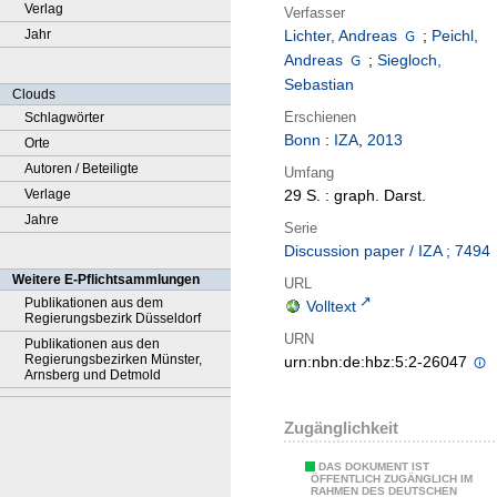
Verlag
Verfasser
Jahr
Lichter, Andreas
;
Peichl,
Andreas
;
Siegloch,
Sebastian
Clouds
Erschienen
Schlagwörter
Bonn
:
IZA
,
2013
Orte
Autoren / Beteiligte
Umfang
Verlage
29 S. : graph. Darst.
Jahre
Serie
Discussion paper / IZA ; 7494
Weitere E-Pflichtsammlungen
URL
Publikationen aus dem
Volltext
Regierungsbezirk Düsseldorf
URN
Publikationen aus den
Regierungsbezirken Münster,
urn:nbn:de:hbz:5:2-26047
Arnsberg und Detmold
Zugänglichkeit
DAS DOKUMENT IST
ÖFFENTLICH ZUGÄNGLICH IM
RAHMEN DES DEUTSCHEN