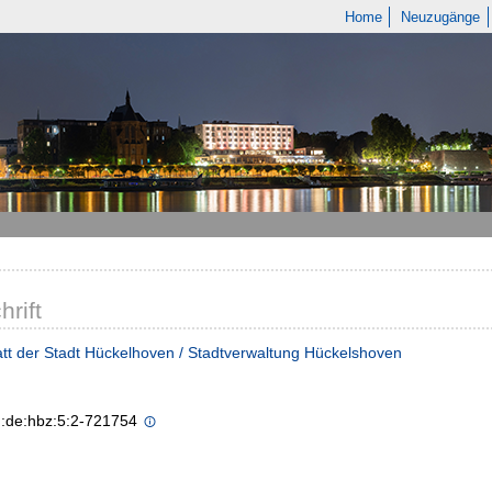
Home
Neuzugänge
hrift
tt der Stadt Hückelhoven / Stadtverwaltung Hückelshoven
n:de:hbz:5:2-721754