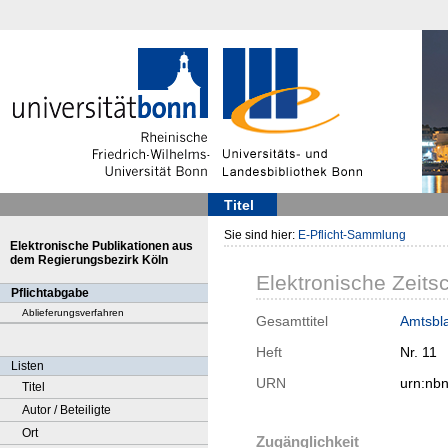
Titel
Sie sind hier:
E-Pflicht-Sammlung
Elektronische Publikationen aus
dem Regierungsbezirk Köln
Elektronische Zeitsc
Pflichtabgabe
Ablieferungsverfahren
Gesamttitel
Amtsbla
Heft
Nr. 11
Listen
URN
urn:nb
Titel
Autor / Beteiligte
Ort
Zugänglichkeit