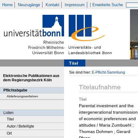
Home
Neuzugänge
Kontakt
Impressum
Erweiterte Suche
Titel
Sie sind hier:
E-Pflicht-Sammlung
Elektronische Publikationen aus
dem Regierungsbezirk Köln
Titelaufnahme
Pflichtabgabe
Ablieferungsverfahren
Titel
Parental investment and the
intergenerational transmission
Listen
of economic preferences and
Titel
attitudes / Maria Zumbuehl ;
Autor / Beteiligte
Thomas Dohmen ; Gerard
Ort