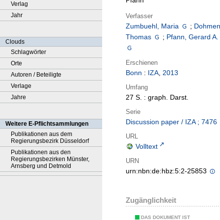
Pfann
Verlag
Jahr
Verfasser
Zumbuehl, Maria
;
Dohmen
Thomas
;
Pfann, Gerard A.
Clouds
Schlagwörter
Erschienen
Orte
Bonn
:
IZA
,
2013
Autoren / Beteiligte
Verlage
Umfang
27 S. : graph. Darst.
Jahre
Serie
Discussion paper / IZA ; 7476
Weitere E-Pflichtsammlungen
Publikationen aus dem
URL
Regierungsbezirk Düsseldorf
Volltext
Publikationen aus den
Regierungsbezirken Münster,
URN
Arnsberg und Detmold
urn:nbn:de:hbz:5:2-25853
Zugänglichkeit
DAS DOKUMENT IST