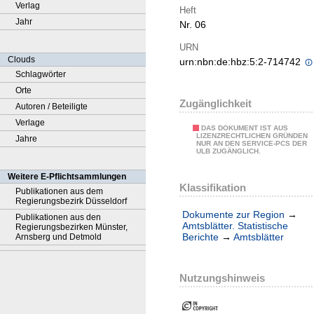
Verlag
Heft
Jahr
Nr. 06
URN
Clouds
urn:nbn:de:hbz:5:2-714742
Schlagwörter
Orte
Zugänglichkeit
Autoren / Beteiligte
Verlage
DAS DOKUMENT IST AUS
LIZENZRECHTLICHEN GRÜNDEN
Jahre
NUR AN DEN SERVICE-PCS DER
ULB ZUGÄNGLICH.
Weitere E-Pflichtsammlungen
Klassifikation
Publikationen aus dem
Regierungsbezirk Düsseldorf
Dokumente zur Region
→
Publikationen aus den
Amtsblätter. Statistische
Regierungsbezirken Münster,
Berichte
→
Amtsblätter
Arnsberg und Detmold
Nutzungshinweis