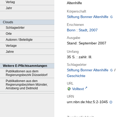
Verlag
Altenhilfe
Jahr
Körperschaft
Stiftung Bonner Altenhilfe
Clouds
Erschienen
Schlagwörter
Bonn
:
Stadt
,
2007
Orte
Ausgabe
Autoren / Beteiligte
Stand: September 2007
Verlage
Umfang
Jahre
35 S. : zahlr. Ill.
Schlagwörter
Weitere E-Pflichtsammlungen
Stiftung Bonner Altenhilfe
/
Publikationen aus dem
Regierungsbezirk Düsseldorf
Geschichte
Publikationen aus den
URL
Regierungsbezirken Münster,
Arnsberg und Detmold
Volltext
URN
urn:nbn:de:hbz:5:2-1045