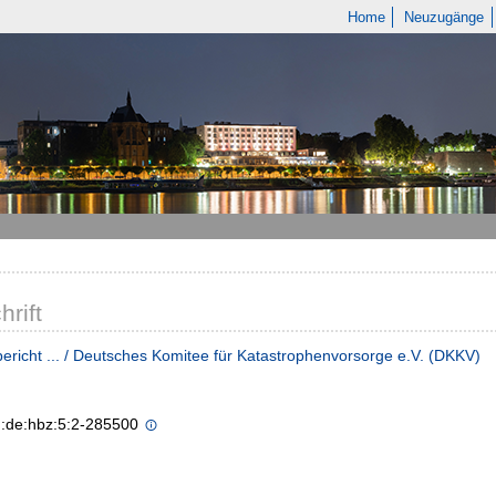
Home
Neuzugänge
hrift
ericht ... / Deutsches Komitee für Katastrophenvorsorge e.V. (DKKV)
n:de:hbz:5:2-285500