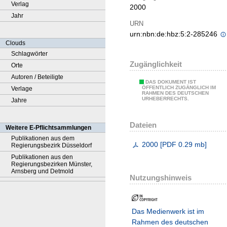
Verlag
2000
Jahr
URN
urn:nbn:de:hbz:5:2-285246
Clouds
Schlagwörter
Zugänglichkeit
Orte
Autoren / Beteiligte
DAS DOKUMENT IST
ÖFFENTLICH ZUGÄNGLICH IM
Verlage
RAHMEN DES DEUTSCHEN
URHEBERRECHTS.
Jahre
Dateien
Weitere E-Pflichtsammlungen
Publikationen aus dem
2000
[
PDF
0.29 mb
]
Regierungsbezirk Düsseldorf
Publikationen aus den
Regierungsbezirken Münster,
Arnsberg und Detmold
Nutzungshinweis
Das Medienwerk ist im
Rahmen des deutschen