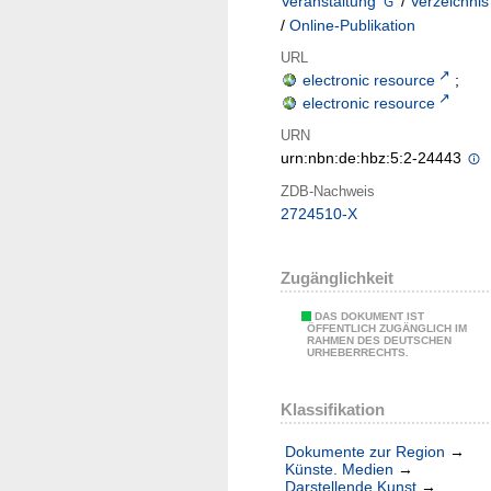
Veranstaltung
/
Verzeichnis
/
Online-Publikation
URL
electronic resource
;
electronic resource
URN
urn:nbn:de:hbz:5:2-24443
ZDB-Nachweis
2724510-X
Zugänglichkeit
DAS DOKUMENT IST
ÖFFENTLICH ZUGÄNGLICH IM
RAHMEN DES DEUTSCHEN
URHEBERRECHTS.
Klassifikation
Dokumente zur Region
→
Künste. Medien
→
Darstellende Kunst
→