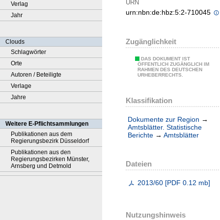
URN
Verlag
urn:nbn:de:hbz:5:2-710045
Jahr
Zugänglichkeit
Clouds
Schlagwörter
DAS DOKUMENT IST
Orte
ÖFFENTLICH ZUGÄNGLICH IM
RAHMEN DES DEUTSCHEN
Autoren / Beteiligte
URHEBERRECHTS.
Verlage
Jahre
Klassifikation
Dokumente zur Region
→
Weitere E-Pflichtsammlungen
Amtsblätter. Statistische
Publikationen aus dem
Berichte
→
Amtsblätter
Regierungsbezirk Düsseldorf
Publikationen aus den
Regierungsbezirken Münster,
Dateien
Arnsberg und Detmold
2013/60
[
PDF
0.12 mb
]
Nutzungshinweis