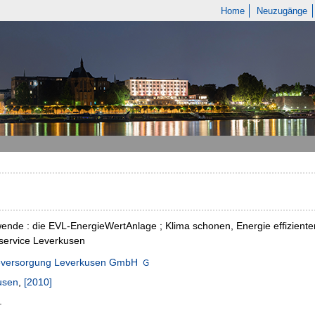
Home
Neuzugänge
ende : die EVL-EnergieWertAnlage ; Klima schonen, Energie effiziente
ervice Leverkusen
eversorgung Leverkusen GmbH
usen
,
[2010]
.