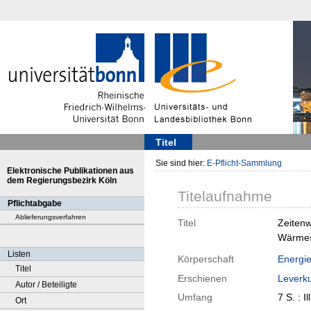
Titel
Sie sind hier:
E-Pflicht-Sammlung
Elektronische Publikationen aus
dem Regierungsbezirk Köln
Titelaufnahme
Pflichtabgabe
Ablieferungsverfahren
Titel
Zeitenw
Wärmes
Listen
Körperschaft
Energi
Titel
Erschienen
Leverk
Autor / Beteiligte
Umfang
7 S. : Ill
Ort