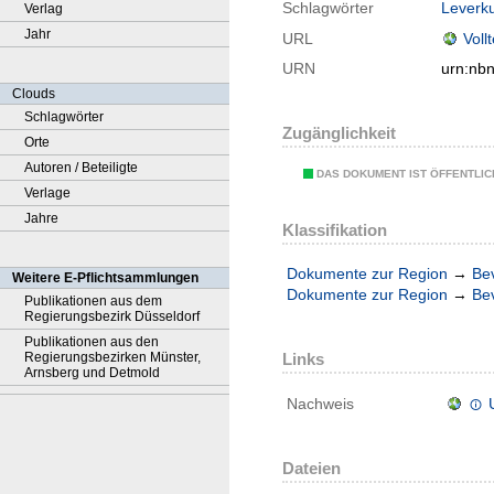
Schlagwörter
Leverk
Verlag
Jahr
URL
Voll
URN
urn:nb
Clouds
Schlagwörter
Zugänglichkeit
Orte
Autoren / Beteiligte
DAS DOKUMENT IST ÖFFENTLI
Verlage
Jahre
Klassifikation
Dokumente zur Region
→
Be
Weitere E-Pflichtsammlungen
Dokumente zur Region
→
Be
Publikationen aus dem
Regierungsbezirk Düsseldorf
Publikationen aus den
Regierungsbezirken Münster,
Links
Arnsberg und Detmold
Nachweis
Dateien