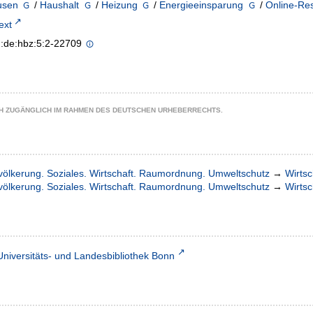
usen
/
Haushalt
/
Heizung
/
Energieeinsparung
/
Online-Re
text
n:de:hbz:5:2-22709
CH ZUGÄNGLICH IM RAHMEN DES DEUTSCHEN URHEBERRECHTS.
völkerung. Soziales. Wirtschaft. Raumordnung. Umweltschutz
→
Wirtsc
völkerung. Soziales. Wirtschaft. Raumordnung. Umweltschutz
→
Wirtsc
Universitäts- und Landesbibliothek Bonn