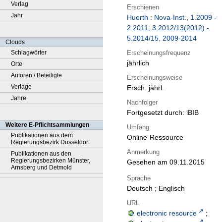
Verlag
Erschienen
Jahr
Huerth
:
Nova-Inst.
,
1.2009 -
2.2011; 3.2012/13(2012) -
5.2014/15, 2009-2014
Clouds
Erscheinungsfrequenz
Schlagwörter
jährlich
Orte
Autoren / Beteiligte
Erscheinungsweise
Verlage
Ersch. jährl.
Jahre
Nachfolger
Fortgesetzt durch: iBIB
Weitere E-Pflichtsammlungen
Umfang
Publikationen aus dem
Online-Ressource
Regierungsbezirk Düsseldorf
Anmerkung
Publikationen aus den
Regierungsbezirken Münster,
Gesehen am 09.11.2015
Arnsberg und Detmold
Sprache
Deutsch ; Englisch
URL
electronic resource
;