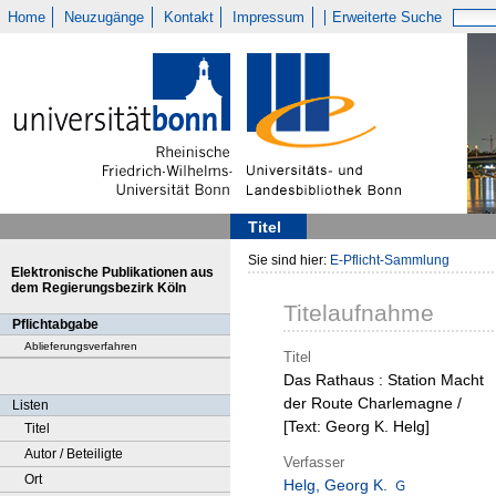
Home
Neuzugänge
Kontakt
Impressum
Erweiterte Suche
Titel
Sie sind hier:
E-Pflicht-Sammlung
Elektronische Publikationen aus
dem Regierungsbezirk Köln
Titelaufnahme
Pflichtabgabe
Ablieferungsverfahren
Titel
Das Rathaus : Station Macht
der Route Charlemagne /
Listen
[Text: Georg K. Helg]
Titel
Autor / Beteiligte
Verfasser
Ort
Helg, Georg K.