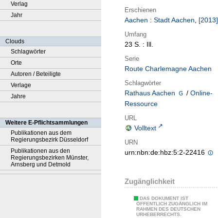
Verlag
Erschienen
Jahr
Aachen
:
Stadt Aachen
,
[2013]
Umfang
Clouds
23 S. : Ill.
Schlagwörter
Serie
Orte
Route Charlemagne Aachen
Autoren / Beteiligte
Schlagwörter
Verlage
Rathaus Aachen
/
Online-
Jahre
Ressource
URL
Weitere E-Pflichtsammlungen
Volltext
Publikationen aus dem
Regierungsbezirk Düsseldorf
URN
Publikationen aus den
urn:nbn:de:hbz:5:2-22416
Regierungsbezirken Münster,
Arnsberg und Detmold
Zugänglichkeit
DAS DOKUMENT IST
ÖFFENTLICH ZUGÄNGLICH IM
RAHMEN DES DEUTSCHEN
URHEBERRECHTS.