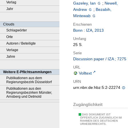
Verlag
Gazeley, Ian
;
Newell,
Jahr
Andrew
;
Bezabih,
Mintewab
Erschienen
Clouds
Bonn
:
IZA
,
2013
Schlagwörter
Orte
Umfang
Autoren / Beteiligte
25 S.
Verlage
Serie
Jahre
Discussion paper / IZA ; 7275
URL
Weitere E-Pflichtsammlungen
Volltext
Publikationen aus dem
URN
Regierungsbezirk Düsseldorf
urn:nbn:de:hbz:5:2-22274
Publikationen aus den
Regierungsbezirken Münster,
Arnsberg und Detmold
Zugänglichkeit
DAS DOKUMENT IST
ÖFFENTLICH ZUGÄNGLICH IM
RAHMEN DES DEUTSCHEN
URHEBERRECHTS.