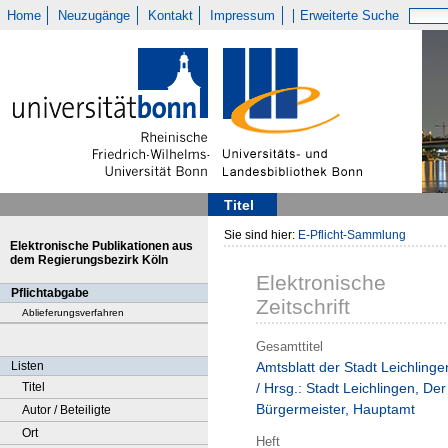
Home
Neuzugänge
Kontakt
Impressum
Erweiterte Suche
Titel
Sie sind hier:
E-Pflicht-Sammlung
Elektronische Publikationen aus
dem Regierungsbezirk Köln
Elektronische
Pflichtabgabe
Zeitschrift
Ablieferungsverfahren
Gesamttitel
Listen
Amtsblatt der Stadt Leichlinge
Titel
/ Hrsg.: Stadt Leichlingen, Der
Bürgermeister, Hauptamt
Autor / Beteiligte
Ort
Heft