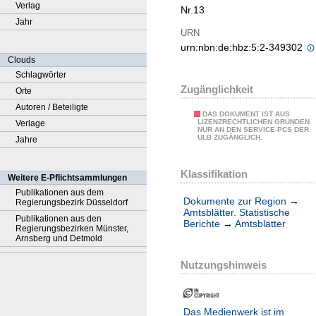
Verlag
Nr.13
Jahr
URN
urn:nbn:de:hbz:5:2-349302
Clouds
Schlagwörter
Zugänglichkeit
Orte
Autoren / Beteiligte
DAS DOKUMENT IST AUS
LIZENZRECHTLICHEN GRÜNDEN
Verlage
NUR AN DEN SERVICE-PCS DER
ULB ZUGÄNGLICH.
Jahre
Klassifikation
Weitere E-Pflichtsammlungen
Publikationen aus dem
Dokumente zur Region
→
Regierungsbezirk Düsseldorf
Amtsblätter. Statistische
Publikationen aus den
Berichte
→
Amtsblätter
Regierungsbezirken Münster,
Arnsberg und Detmold
Nutzungshinweis
Das Medienwerk ist im