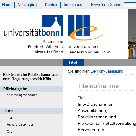
Home
Neuzugänge
Kontakt
Impressum
Erweiterte Suche
Titel
Sie sind hier:
E-Pflicht-Sammlung
Elektronische Publikationen aus
dem Regierungsbezirk Köln
Titelaufnahme
Pflichtabgabe
Ablieferungsverfahren
Titel
Info-Broschüre für
Auszubildende,
Listen
Praktikantinnen und
Titel
Praktikanten / Stadtverwaltun
Autor / Beteiligte
Herzogenrath
Ort