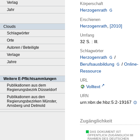
Verlag
Körperschaft
Jahr
Herzogenrath
Erschienen
Herzogenrath
,
[2010]
Clouds
Schlagwörter
Umfang
Orte
32 S. : Ill.
Autoren / Beteiligte
Schlagwörter
Verlage
Herzogenrath
/
Jahre
Berufsausbildung
/
Online-
Ressource
Weitere E-Pflichtsammlungen
URL
Publikationen aus dem
Volltext
Regierungsbezirk Düsseldorf
URN
Publikationen aus den
Regierungsbezirken Münster,
urn:nbn:de:hbz:5:2-19167
Arnsberg und Detmold
Zugänglichkeit
DAS DOKUMENT IST
ÖFFENTLICH ZUGÄNGLICH IM
RAHMEN DES DEUTSCHEN