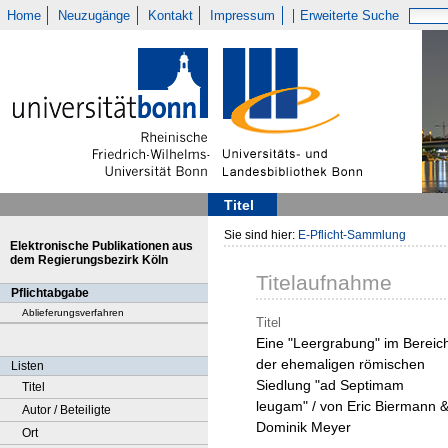
Home
Neuzugänge
Kontakt
Impressum
Erweiterte Suche
Titel
Sie sind hier:
E-Pflicht-Sammlung
Elektronische Publikationen aus
dem Regierungsbezirk Köln
Titelaufnahme
Pflichtabgabe
Ablieferungsverfahren
Titel
Eine "Leergrabung" im Bereic
der ehemaligen römischen
Listen
Siedlung "ad Septimam
Titel
leugam" / von Eric Biermann 
Autor / Beteiligte
Dominik Meyer
Ort