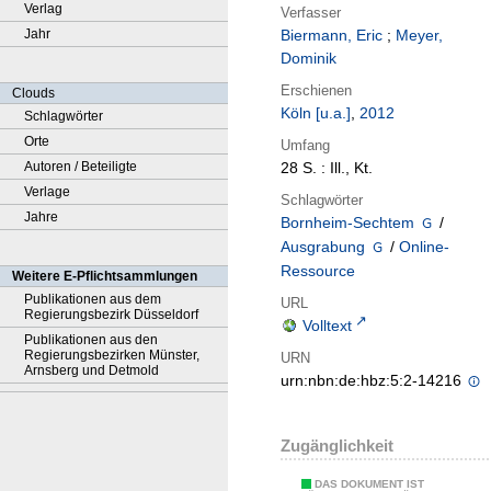
Verlag
Verfasser
Jahr
Biermann, Eric
;
Meyer,
Dominik
Erschienen
Clouds
Köln [u.a.]
,
2012
Schlagwörter
Orte
Umfang
Autoren / Beteiligte
28 S. : Ill., Kt.
Verlage
Schlagwörter
Jahre
Bornheim-Sechtem
/
Ausgrabung
/
Online-
Ressource
Weitere E-Pflichtsammlungen
Publikationen aus dem
URL
Regierungsbezirk Düsseldorf
Volltext
Publikationen aus den
Regierungsbezirken Münster,
URN
Arnsberg und Detmold
urn:nbn:de:hbz:5:2-14216
Zugänglichkeit
DAS DOKUMENT IST