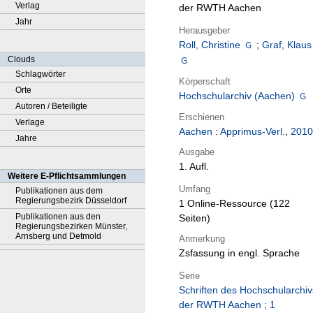
Verlag
der RWTH Aachen
Jahr
Herausgeber
Roll, Christine
;
Graf, Klaus
Clouds
Schlagwörter
Körperschaft
Orte
Hochschularchiv (Aachen)
Autoren / Beteiligte
Erschienen
Verlage
Aachen
:
Apprimus-Verl.
,
2010
Jahre
Ausgabe
1. Aufl.
Weitere E-Pflichtsammlungen
Umfang
Publikationen aus dem
Regierungsbezirk Düsseldorf
1 Online-Ressource (122
Publikationen aus den
Seiten)
Regierungsbezirken Münster,
Arnsberg und Detmold
Anmerkung
Zsfassung in engl. Sprache
Serie
Schriften des Hochschularchiv
der RWTH Aachen ; 1