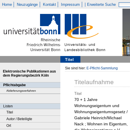
Home
Neuzugänge
Kontakt
Impressum
Erweiterte Suche
Titel
Sie sind hier:
E-Pflicht-Sammlung
Elektronische Publikationen aus
dem Regierungsbezirk Köln
Titelaufnahme
Pflichtabgabe
Ablieferungsverfahren
Titel
70 + 1 Jahre
Wohnungseigentum und
Listen
Wohnungseigentumsgesetz /
Titel
Gabriele Heinrich/Michael
Autor / Beteiligte
Nack ; Wohnen im Eigentum,
Ort