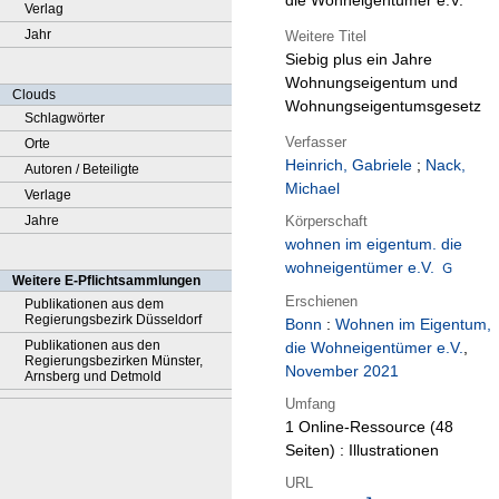
die Wohneigentümer e.V.
Verlag
Jahr
Weitere Titel
Siebig plus ein Jahre
Wohnungseigentum und
Clouds
Wohnungseigentumsgesetz
Schlagwörter
Verfasser
Orte
Heinrich, Gabriele
;
Nack,
Autoren / Beteiligte
Michael
Verlage
Körperschaft
Jahre
wohnen im eigentum. die
wohneigentümer e.V.
Weitere E-Pflichtsammlungen
Erschienen
Publikationen aus dem
Regierungsbezirk Düsseldorf
Bonn
:
Wohnen im Eigentum,
Publikationen aus den
die Wohneigentümer e.V.
,
Regierungsbezirken Münster,
November 2021
Arnsberg und Detmold
Umfang
1 Online-Ressource (48
Seiten) : Illustrationen
URL