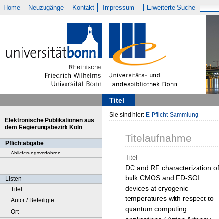
Home
Neuzugänge
Kontakt
Impressum
Erweiterte Suche
Titel
Sie sind hier:
E-Pflicht-Sammlung
Elektronische Publikationen aus
dem Regierungsbezirk Köln
Titelaufnahme
Pflichtabgabe
Ablieferungsverfahren
Titel
DC and RF characterization of
bulk CMOS and FD-SOI
Listen
devices at cryogenic
Titel
temperatures with respect to
Autor / Beteiligte
quantum computing
Ort