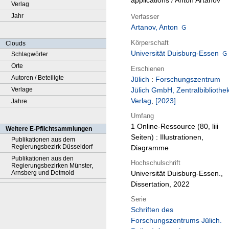
applications / Anton Artanov
Verlag
Jahr
Verfasser
Artanov, Anton
Körperschaft
Clouds
Universität Duisburg-Essen
Schlagwörter
Orte
Erschienen
Autoren / Beteiligte
Jülich
:
Forschungszentrum
Verlage
Jülich GmbH, Zentralbibliothek
Verlag
,
[2023]
Jahre
Umfang
1 Online-Ressource (80, liii
Weitere E-Pflichtsammlungen
Seiten) : Illustrationen,
Publikationen aus dem
Regierungsbezirk Düsseldorf
Diagramme
Publikationen aus den
Hochschulschrift
Regierungsbezirken Münster,
Arnsberg und Detmold
Universität Duisburg-Essen.,
Dissertation, 2022
Serie
Schriften des
Forschungszentrums Jülich.