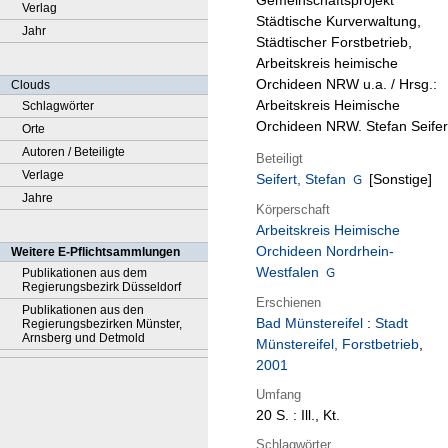
Gemeinschaftsprojekt
Verlag
Städtische Kurverwaltung,
Jahr
Städtischer Forstbetrieb,
Arbeitskreis heimische
Orchideen NRW u.a. / Hrsg.:
Clouds
Arbeitskreis Heimische
Schlagwörter
Orchideen NRW. Stefan Seifer
Orte
Autoren / Beteiligte
Beteiligt
Verlage
Seifert, Stefan
[Sonstige]
Jahre
Körperschaft
Arbeitskreis Heimische
Orchideen Nordrhein-
Weitere E-Pflichtsammlungen
Westfalen
Publikationen aus dem
Regierungsbezirk Düsseldorf
Erschienen
Publikationen aus den
Bad Münstereifel
:
Stadt
Regierungsbezirken Münster,
Arnsberg und Detmold
Münstereifel, Forstbetrieb
,
2001
Umfang
20 S. : Ill., Kt.
Schlagwörter