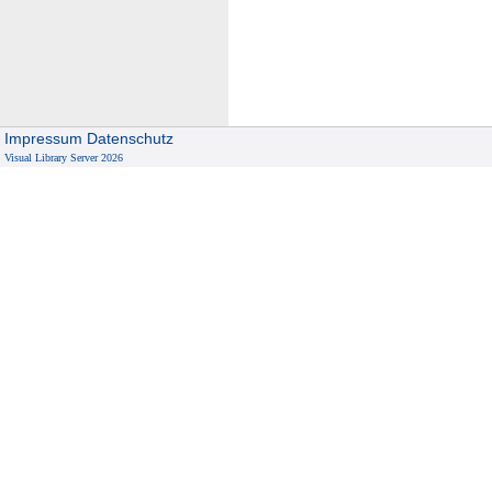
a
r
z
e
Impressum
Datenschutz
Visual Library Server 2026