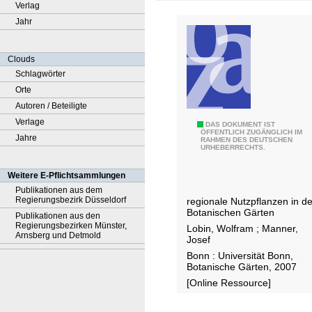
Verlag
Jahr
Clouds
Schlagwörter
Orte
Autoren / Beteiligte
Verlage
B
DAS DOKUMENT IST
ÖFFENTLICH ZUGÄNGLICH IM
Jahre
RAHMEN DES DEUTSCHEN
o
URHEBERRECHTS.
n
n
Weitere E-Pflichtsammlungen
e
Publikationen aus dem
Regierungsbezirk Düsseldorf
regionale Nutzpflanzen in d
r
Botanischen Gärten
Publikationen aus den
B
Regierungsbezirken Münster,
Lobin, Wolfram
;
Manner,
Arnsberg und Detmold
e
Josef
s
Bonn : Universität Bonn,
Botanische Gärten, 2007
t
[Online Ressource]
e
u