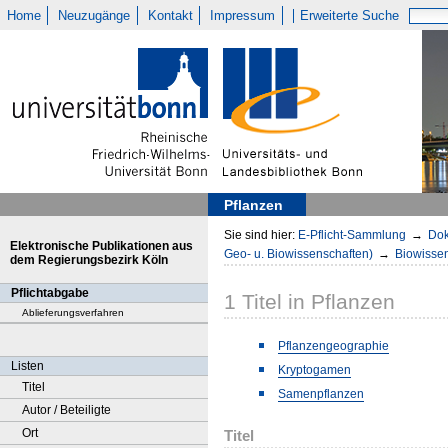
Home
Neuzugänge
Kontakt
Impressum
Erweiterte Suche
Pflanzen
Sie sind hier:
E-Pflicht-Sammlung
→
Dok
Elektronische Publikationen aus
Geo- u. Biowissenschaften)
→
Biowisse
dem Regierungsbezirk Köln
Pflichtabgabe
1
Titel
in
Pflanzen
Ablieferungsverfahren
Pflanzengeographie
Listen
Kryptogamen
Titel
Samenpflanzen
Autor / Beteiligte
Ort
Titel