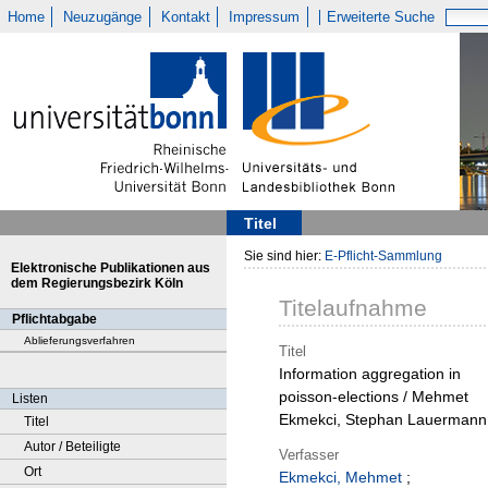
Home
Neuzugänge
Kontakt
Impressum
Erweiterte Suche
Titel
Sie sind hier:
E-Pflicht-Sammlung
Elektronische Publikationen aus
dem Regierungsbezirk Köln
Titelaufnahme
Pflichtabgabe
Ablieferungsverfahren
Titel
Information aggregation in
poisson-elections / Mehmet
Listen
Ekmekci, Stephan Lauermann
Titel
Autor / Beteiligte
Verfasser
Ort
Ekmekci, Mehmet
;