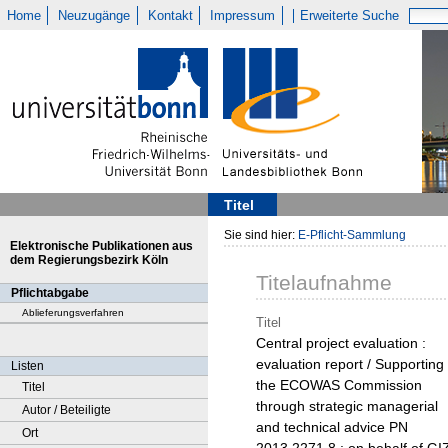
Home
Neuzugänge
Kontakt
Impressum
Erweiterte Suche
Titel
Sie sind hier:
E-Pflicht-Sammlung
Elektronische Publikationen aus
dem Regierungsbezirk Köln
Titelaufnahme
Pflichtabgabe
Ablieferungsverfahren
Titel
Central project evaluation :
evaluation report / Supporting
Listen
the ECOWAS Commission
Titel
through strategic managerial
Autor / Beteiligte
and technical advice PN
Ort