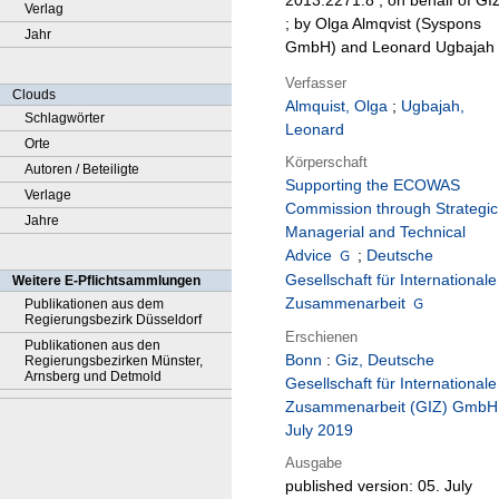
2013.2271.8 ; on behalf of GI
Verlag
; by Olga Almqvist (Syspons
Jahr
GmbH) and Leonard Ugbajah
Verfasser
Clouds
Almquist, Olga
;
Ugbajah,
Schlagwörter
Leonard
Orte
Körperschaft
Autoren / Beteiligte
Supporting the ECOWAS
Verlage
Commission through Strategic
Jahre
Managerial and Technical
Advice
;
Deutsche
Gesellschaft für Internationale
Weitere E-Pflichtsammlungen
Zusammenarbeit
Publikationen aus dem
Regierungsbezirk Düsseldorf
Erschienen
Publikationen aus den
Bonn
:
Giz, Deutsche
Regierungsbezirken Münster,
Arnsberg und Detmold
Gesellschaft für Internationale
Zusammenarbeit (GIZ) GmbH
July 2019
Ausgabe
published version: 05. July