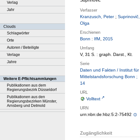
Suprinovič
Verlag
Jahr
Verfasser
Kranzusch, Peter
;
Suprinovič,
Olga
Clouds
Erschienen
Schlagwörter
Bonn
:
IfM
,
2015
Orte
Autoren / Beteiligte
Umfang
V, 31 S. : graph. Darst., Kt.
Verlage
Jahre
Serie
Daten und Fakten / Institut für
Mittelstandsforschung Bonn ;
Weitere E-Pflichtsammlungen
14
Publikationen aus dem
Regierungsbezirk Düsseldorf
URL
Publikationen aus den
Volltext
Regierungsbezirken Münster,
Arnsberg und Detmold
URN
urn:nbn:de:hbz:5:2-75492
Zugänglichkeit