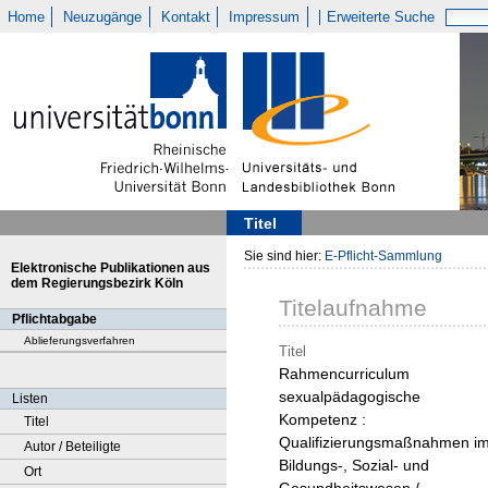
Home
Neuzugänge
Kontakt
Impressum
Erweiterte Suche
Titel
Sie sind hier:
E-Pflicht-Sammlung
Elektronische Publikationen aus
dem Regierungsbezirk Köln
Titelaufnahme
Pflichtabgabe
Ablieferungsverfahren
Titel
Rahmencurriculum
sexualpädagogische
Listen
Kompetenz :
Titel
Qualifizierungsmaßnahmen i
Autor / Beteiligte
Bildungs-, Sozial- und
Ort