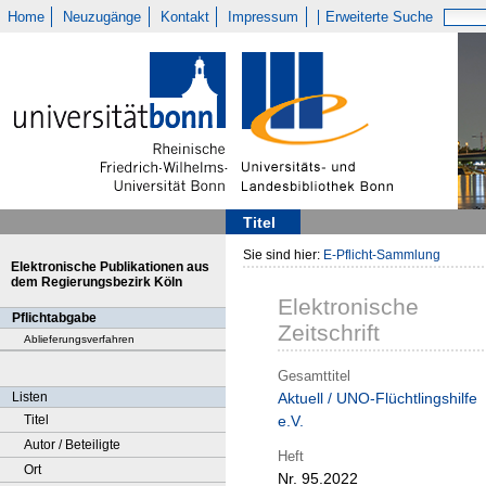
Home
Neuzugänge
Kontakt
Impressum
Erweiterte Suche
Titel
Sie sind hier:
E-Pflicht-Sammlung
Elektronische Publikationen aus
dem Regierungsbezirk Köln
Elektronische
Pflichtabgabe
Zeitschrift
Ablieferungsverfahren
Gesamttitel
Listen
Aktuell / UNO-Flüchtlingshilfe
Titel
e.V.
Autor / Beteiligte
Heft
Ort
Nr. 95.2022