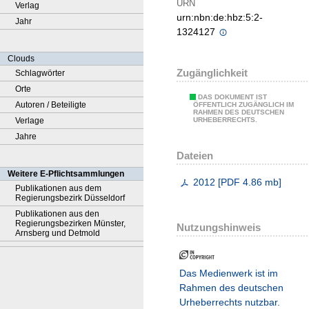
URN
Verlag
urn:nbn:de:hbz:5:2-
Jahr
1324127
Clouds
Zugänglichkeit
Schlagwörter
Orte
DAS DOKUMENT IST
Autoren / Beteiligte
ÖFFENTLICH ZUGÄNGLICH IM
RAHMEN DES DEUTSCHEN
Verlage
URHEBERRECHTS.
Jahre
Dateien
Weitere E-Pflichtsammlungen
2012
[
PDF
4.86 mb
]
Publikationen aus dem
Regierungsbezirk Düsseldorf
Publikationen aus den
Regierungsbezirken Münster,
Nutzungshinweis
Arnsberg und Detmold
Das Medienwerk ist im
Rahmen des deutschen
Urheberrechts nutzbar.