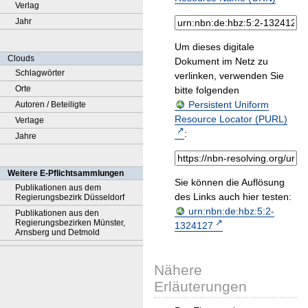
Verlag
Jahr
Um dieses digitale
Clouds
Dokument im Netz zu
Schlagwörter
verlinken, verwenden Sie
Orte
bitte folgenden
Persistent Uniform
Autoren / Beteiligte
Resource Locator (PURL)
Verlage
:
Jahre
Weitere E-Pflichtsammlungen
Sie können die Auflösung
Publikationen aus dem
des Links auch hier testen:
Regierungsbezirk Düsseldorf
urn:nbn:de:hbz:5:2-
Publikationen aus den
Regierungsbezirken Münster,
1324127
Arnsberg und Detmold
Nähere
Erläuterungen