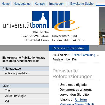
Home
Neuzugänge
Kontakt
Impressum
Erweiterte Suche
Persistent Identifier
Sie sind hier:
E-Pflicht-Sammlung
→
Elektronische Publikationen aus
Persistent Identifier
dem Regierungsbezirk Köln
Pflichtabgabe
Persistente
Ablieferungsverfahren
Referenzierungen
Um dieses digitale
Listen
Dokument zu zitieren,
Titel
verwenden Sie bitte
Autor / Beteiligte
folgenden
Uniform
Ort
Resource Name (URN)