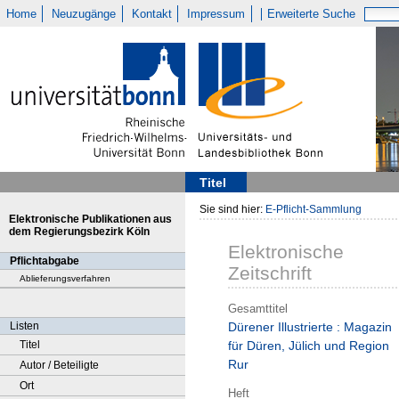
Home
Neuzugänge
Kontakt
Impressum
Erweiterte Suche
Titel
Sie sind hier:
E-Pflicht-Sammlung
Elektronische Publikationen aus
dem Regierungsbezirk Köln
Elektronische
Pflichtabgabe
Zeitschrift
Ablieferungsverfahren
Gesamttitel
Listen
Dürener Illustrierte : Magazin
Titel
für Düren, Jülich und Region
Rur
Autor / Beteiligte
Ort
Heft