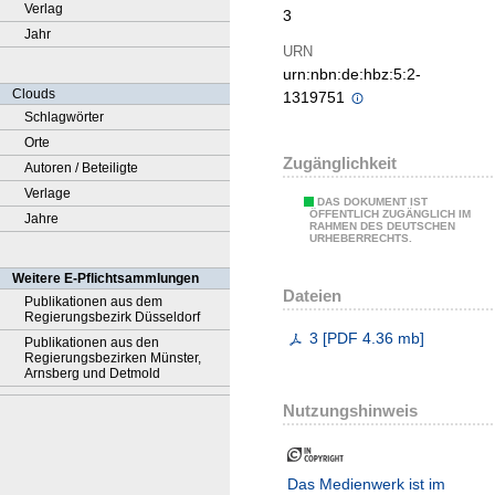
Verlag
3
Jahr
URN
urn:nbn:de:hbz:5:2-
Clouds
1319751
Schlagwörter
Orte
Zugänglichkeit
Autoren / Beteiligte
Verlage
DAS DOKUMENT IST
ÖFFENTLICH ZUGÄNGLICH IM
Jahre
RAHMEN DES DEUTSCHEN
URHEBERRECHTS.
Weitere E-Pflichtsammlungen
Dateien
Publikationen aus dem
Regierungsbezirk Düsseldorf
3
[
PDF
4.36 mb
]
Publikationen aus den
Regierungsbezirken Münster,
Arnsberg und Detmold
Nutzungshinweis
Das Medienwerk ist im