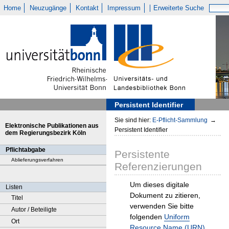
Home
Neuzugänge
Kontakt
Impressum
Erweiterte Suche
Persistent Identifier
Sie sind hier:
E-Pflicht-Sammlung
→
Elektronische Publikationen aus
Persistent Identifier
dem Regierungsbezirk Köln
Pflichtabgabe
Persistente
Ablieferungsverfahren
Referenzierungen
Um dieses digitale
Listen
Dokument zu zitieren,
Titel
verwenden Sie bitte
Autor / Beteiligte
folgenden
Uniform
Ort
Resource Name (URN)