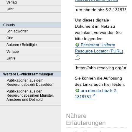
Verlag
Jahr
Um dieses digitale
Clouds
Dokument im Netz zu
Schlagwörter
verlinken, verwenden Sie
Orte
bitte folgenden
Persistent Uniform
Autoren / Beteiligte
Resource Locator (PURL)
Verlage
:
Jahre
Weitere E-Pflichtsammlungen
Sie können die Auflösung
Publikationen aus dem
des Links auch hier testen:
Regierungsbezirk Düsseldorf
urn:nbn:de:hbz:5:2-
Publikationen aus den
Regierungsbezirken Münster,
1319751
Arnsberg und Detmold
Nähere
Erläuterungen