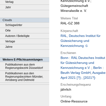
Kennzeichnung e.V.;
Verlag
Gütegemeinschaft
Jahr
Mineralwolle e. V.
Weitere Titel
Clouds
RAL-GZ 388
Schlagwörter
Orte
Körperschaft
RAL, Deutsches Institut für
Autoren / Beteiligte
Gütesicherung und
Verlage
Kennzeichnung
Jahre
Erschienen
Bonn
:
RAL Deutsches Institut
Weitere E-Pflichtsammlungen
für Gütesicherung und
Publikationen aus dem
Kennzeichnung e.V.
;
Berlin
:
Regierungsbezirk Düsseldorf
Beuth-Verlag GmbH
,
Ausgabe
Publikationen aus den
Regierungsbezirken Münster,
April 2021 [?]-, [2021?]-
Arnsberg und Detmold
Erscheinungsfrequenz
jährlich
Umfang
Online-Ressource