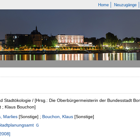
Home
Neuzugänge
d Stadtökologie / [Hrsg.: Die Oberbürgermeisterin der Bundesstadt Bo
 ; Klaus Bouchon]
, Marlies
[Sonstige]
;
Bouchon, Klaus
[Sonstige]
Stadtplanungsamt
2008]