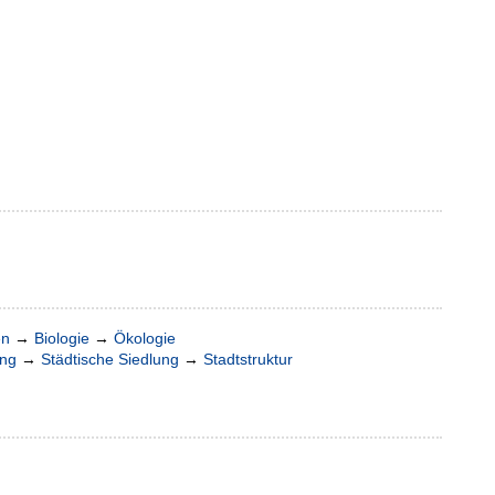
en
→
Biologie
→
Ökologie
ung
→
Städtische Siedlung
→
Stadtstruktur