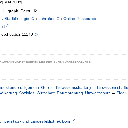
ng Mai 2008]
: Ill., graph. Darst., Kt.
/
Stadtökologie
/
Lehrpfad
/
Online-Ressource
text
n:de:hbz:5:2-11140
CH ZUGÄNGLICH IM RAHMEN DES DEUTSCHEN URHEBERRECHTS.
ndeskunde (allgemein. Geo- u. Biowissenschaften)
→
Biowissenschaft
völkerung. Soziales. Wirtschaft. Raumordnung. Umweltschutz
→
Siedl
Universitäts- und Landesbibliothek Bonn