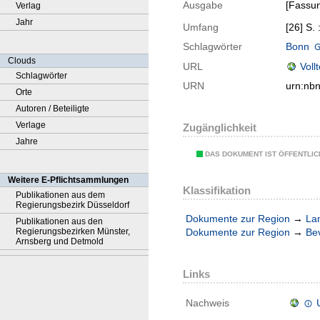
Ausgabe
[Fassu
Verlag
Jahr
Umfang
[26] S. 
Schlagwörter
Bonn
Clouds
URL
Voll
Schlagwörter
URN
urn:nb
Orte
Autoren / Beteiligte
Verlage
Zugänglichkeit
Jahre
DAS DOKUMENT IST ÖFFENTLI
Weitere E-Pflichtsammlungen
Klassifikation
Publikationen aus dem
Regierungsbezirk Düsseldorf
Dokumente zur Region
→
La
Publikationen aus den
Regierungsbezirken Münster,
Dokumente zur Region
→
Be
Arnsberg und Detmold
Links
Nachweis