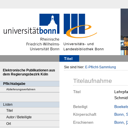
Titel
Sie sind hier:
E-Pflicht-Sammlung
Elektronische Publikationen aus
dem Regierungsbezirk Köln
Titelaufnahme
Pflichtabgabe
Ablieferungsverfahren
Titel
Lehrpfa
Schmidt
Listen
Beteiligt
Boekels
Titel
Körperschaft
Bonn, 
Autor / Beteiligte
Erschienen
Bonn
,
[
Ort