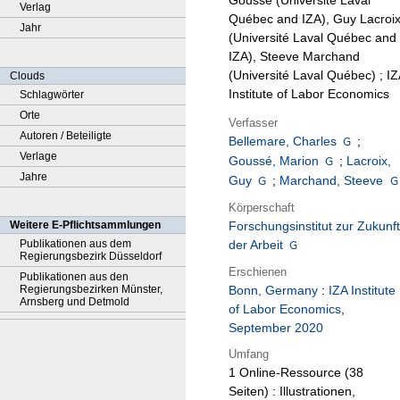
Goussé (Université Laval
Verlag
Québec and IZA), Guy Lacroi
Jahr
(Université Laval Québec and
IZA), Steeve Marchand
(Université Laval Québec) ; IZ
Clouds
Institute of Labor Economics
Schlagwörter
Orte
Verfasser
Autoren / Beteiligte
Bellemare, Charles
;
Verlage
Goussé, Marion
;
Lacroix,
Jahre
Guy
;
Marchand, Steeve
Körperschaft
Weitere E-Pflichtsammlungen
Forschungsinstitut zur Zukunft
Publikationen aus dem
der Arbeit
Regierungsbezirk Düsseldorf
Erschienen
Publikationen aus den
Regierungsbezirken Münster,
Bonn, Germany
:
IZA Institute
Arnsberg und Detmold
of Labor Economics
,
September 2020
Umfang
1 Online-Ressource (38
Seiten) : Illustrationen,