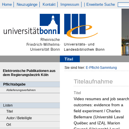
Home
Neuzugänge
Kontakt
Impressum
Erweiterte Suche
Titel
Sie sind hier:
E-Pflicht-Sammlung
Elektronische Publikationen aus
dem Regierungsbezirk Köln
Titelaufnahme
Pflichtabgabe
Ablieferungsverfahren
Titel
Video resumes and job searc
outcomes: evidence from a
Listen
field experiment / Charles
Titel
Bellemare (Université Laval
Autor / Beteiligte
Québec and IZA), Marion
Ort