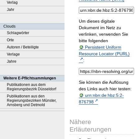
Verlag
Jahr
Um dieses digitale
Clouds
Dokument im Netz zu
Schlagwörter
verlinken, verwenden Sie
Orte
bitte folgenden
Persistent Uniform
Autoren / Beteiligte
Resource Locator (PURL)
Verlage
:
Jahre
Weitere E-Pflichtsammlungen
Sie können die Auflösung
Publikationen aus dem
des Links auch hier testen:
Regierungsbezirk Düsseldorf
urn:nbn:de:hbz:5:2-
Publikationen aus den
Regierungsbezirken Münster,
876798
Arnsberg und Detmold
Nähere
Erläuterungen