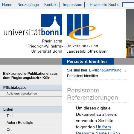
Home
Neuzugänge
Kontakt
Impressum
Erweiterte Suche
Persistent Identifier
Sie sind hier:
E-Pflicht-Sammlung
→
Elektronische Publikationen aus
Persistent Identifier
dem Regierungsbezirk Köln
Pflichtabgabe
Persistente
Ablieferungsverfahren
Referenzierungen
Um dieses digitale
Listen
Dokument zu zitieren,
Titel
verwenden Sie bitte
Autor / Beteiligte
folgenden
Uniform
Ort
Resource Name (URN)