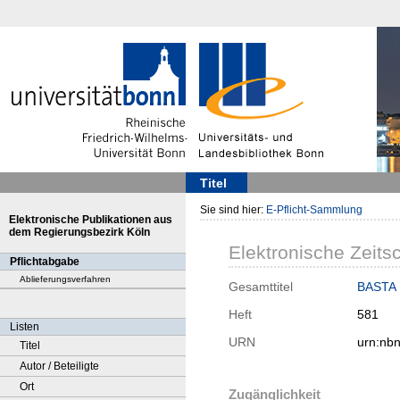
Titel
Sie sind hier:
E-Pflicht-Sammlung
Elektronische Publikationen aus
dem Regierungsbezirk Köln
Elektronische Zeitsc
Pflichtabgabe
Ablieferungsverfahren
Gesamttitel
BASTA :
Heft
581
Listen
URN
urn:nb
Titel
Autor / Beteiligte
Ort
Zugänglichkeit