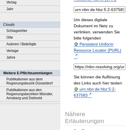
Verlag
Jahr
Um dieses digitale
Clouds
Dokument im Netz zu
Schlagwörter
verlinken, verwenden Sie
Orte
bitte folgenden
Persistent Uniform
Autoren / Beteiligte
Resource Locator (PURL)
Verlage
:
Jahre
Weitere E-Pflichtsammlungen
Sie können die Auflösung
Publikationen aus dem
des Links auch hier testen:
Regierungsbezirk Düsseldorf
urn:nbn:de:hbz:5:2-
Publikationen aus den
Regierungsbezirken Münster,
637583
Arnsberg und Detmold
Nähere
Erläuterungen