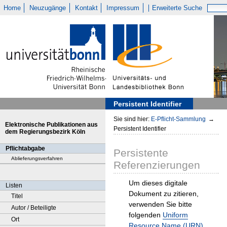
Home
Neuzugänge
Kontakt
Impressum
Erweiterte Suche
Persistent Identifier
Sie sind hier:
E-Pflicht-Sammlung
→
Elektronische Publikationen aus
Persistent Identifier
dem Regierungsbezirk Köln
Pflichtabgabe
Persistente
Ablieferungsverfahren
Referenzierungen
Um dieses digitale
Listen
Dokument zu zitieren,
Titel
verwenden Sie bitte
Autor / Beteiligte
folgenden
Uniform
Ort
Resource Name (URN)