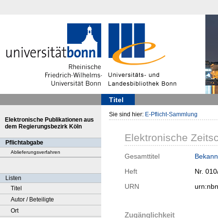
Titel
Sie sind hier:
E-Pflicht-Sammlung
Elektronische Publikationen aus
dem Regierungsbezirk Köln
Elektronische Zeitsc
Pflichtabgabe
Ablieferungsverfahren
Gesamttitel
Bekann
Heft
Nr. 010
Listen
URN
urn:nb
Titel
Autor / Beteiligte
Ort
Zugänglichkeit