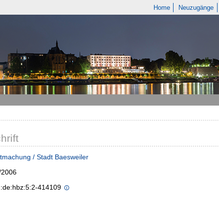
Home
Neuzugänge
hrift
tmachung / Stadt Baesweiler
/2006
n:de:hbz:5:2-414109