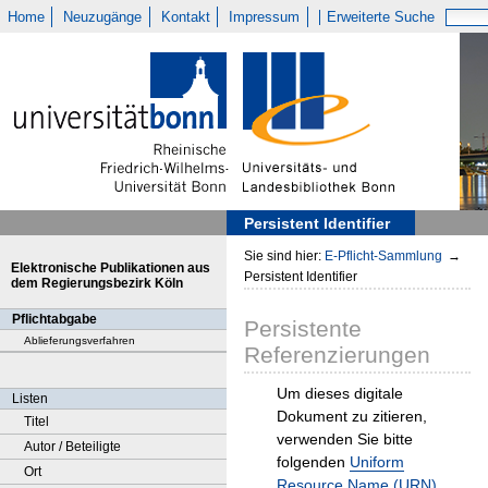
Home
Neuzugänge
Kontakt
Impressum
Erweiterte Suche
Persistent Identifier
Sie sind hier:
E-Pflicht-Sammlung
→
Elektronische Publikationen aus
Persistent Identifier
dem Regierungsbezirk Köln
Pflichtabgabe
Persistente
Ablieferungsverfahren
Referenzierungen
Um dieses digitale
Listen
Dokument zu zitieren,
Titel
verwenden Sie bitte
Autor / Beteiligte
folgenden
Uniform
Ort
Resource Name (URN)