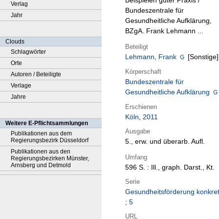
Beispielen guter Praxis /
Verlag
Bundeszentrale für
Jahr
Gesundheitliche Aufklärung,
BZgA. Frank Lehmann ...
Clouds
Beteiligt
Schlagwörter
Lehmann, Frank
[Sonstige]
Orte
Körperschaft
Autoren / Beteiligte
Bundeszentrale für
Verlage
Gesundheitliche Aufklärung
Jahre
Erschienen
Köln
,
2011
Weitere E-Pflichtsammlungen
Ausgabe
Publikationen aus dem
Regierungsbezirk Düsseldorf
5., erw. und überarb. Aufl.
Publikationen aus den
Umfang
Regierungsbezirken Münster,
Arnsberg und Detmold
596 S. : Ill., graph. Darst., Kt.
Serie
Gesundheitsförderung konkre
; 5
URL